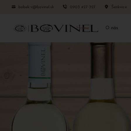
bobek.v@bovinel.sk
0903 427 327
Šenkvice
Home
O nás