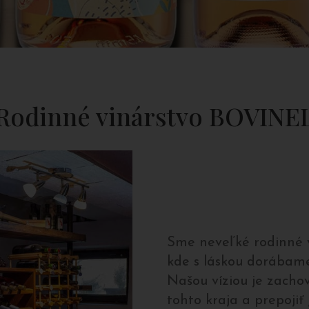
Rodinné vinárstvo BOVINE
Sme neveľké rodinné v
kde s láskou dorábame
Našou víziou je zacho
tohto kraja a prepoji