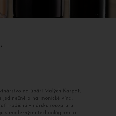
L
inárstvo na úpätí Malých Karpát,
 jedinečné a harmonické vína.
vať tradičnú vinársku receptúru
ť ju s modernými technológiami a