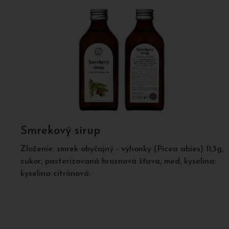
Smrekový sirup
Zloženie: smrek obyčajný - výhonky (Picea abies) 11,3g,
cukor, pasterizovaná hroznová šťava, med, kyselina:
kyselina citrónová.