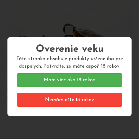
Overenie veku
Táto stránka obsahuje produkty určené iba pre
dospelých. Potvrďte, že máte aspoň 18 rokov.
Tinktúra na lepší spánok
Mám viac ako 18 rokov
Celkovo upokojuje, priaznivo vplýva na psychiku,
pomáha zbaviť sa pocitov strachu.
Nemám ešte 18 rokov