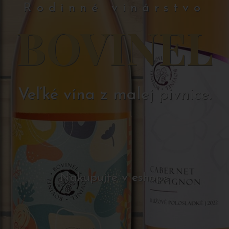
Rodinné vinárstvo
BOVINEL
Veľké vína z malej pivnice.
Nakupujte v eshope